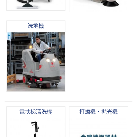
洗地機
電扶梯清洗機
打蠟機．拋光機