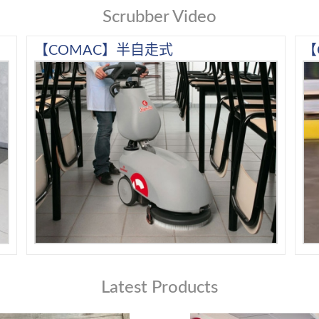
Scrubber Video
【COMAC】半自走式
【
Latest Products