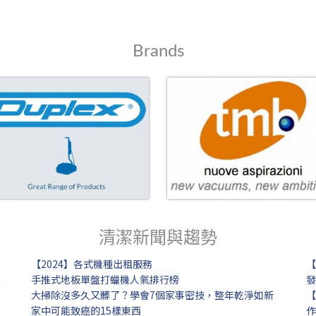
Brands
清潔新聞與趨勢
【2024】各式機種出租服務
【
境
手推式地板單盤打蠟機人氣排行榜
發
大掃除沒多久又髒了？學會7個家事密技，整年乾淨如新
【
家中可能致癌的15樣東西
作