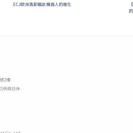
ECJ歐洲清潔雜誌:機器人的進化
【
的
1號2樓
:00)例假日休
t Co., Ltd.